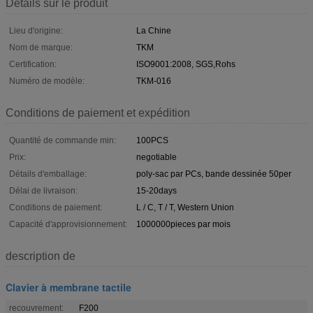
Détails sur le produit
Lieu d'origine:
La Chine
Nom de marque:
TKM
Certification:
ISO9001:2008, SGS,Rohs
Numéro de modèle:
TKM-016
Conditions de paiement et expédition
Quantité de commande min:
100PCS
Prix:
negotiable
Détails d'emballage:
poly-sac par PCs, bande dessinée 50per
Délai de livraison:
15-20days
Conditions de paiement:
L / C, T / T, Western Union
Capacité d'approvisionnement:
1000000pieces par mois
description de
Clavier à membrane tactile
recouvrement:
F200