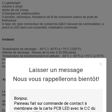
1.Lightweight
volume 2.small
durée de vie 3.long
4.Dampproof, antipoussière
5.durable, séismique, résistance de fil de connexion autour de puits de
thefracture
le type clé, type connecteur de contact du bâti 6.Vacuum de commutation, a
placé la LED dans son ensemble, installation commode
Ambiant
Température de stockage : -40°C (- 40°F) à +70°C (158°F).
Altitude de stockage : Niveau de la mer à 35 000 pieds.
Température de fonctionnement et altitude : -30°C (- 30°F) à +75°C (170°F).
Peut être
a conçu pour fonctionner dans la plupart des environnements.
Humidité : Aucun décollement après 24 heures à 80°C et à 90%RH.
Laisser un message
Nous vous rappellerons bientôt!
Applications :
Les produits sont très utilisés dans la communication, contrôle industriel,
ménage
appareils, GPS, enfants enfant-apprenant, machine de lecture électronique,
diverses machines de jeu, instruments et appareils, machine d'assistance,
Échelle électronique, matériel médical, équipement électronique d'outils,