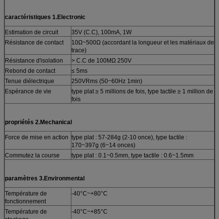
caractéristiques 1.Electronic
Estimation de circuit
35V (C.C), 100mA, 1W
Résistance de contact
10Ω~500Ω (accordant la longueur et les matériaux de
trace)
Résistance d'isolation
> C.C de 100MΩ 250V
Rebond de contact
≤ 5ms
Tenue diélectrique
250VRms (50~60Hz 1min)
Espérance de vie
type plat ≥ 5 millions de fois, type tactile ≥ 1 million de
fois
propriétés 2.Mechanical
Force de mise en action
type plat : 57-284g (2-10 once), type tactile :
170~397g (6~14 onces)
Commutez la course
type plat : 0.1~0.5mm, type tactile : 0.6~1.5mm
paramètres 3.Environmental
Température de
-40°C~+80°C
fonctionnement
Température de
-40°C~+85°C