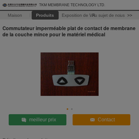
TKM MEMBRANE TECHNOLOGY LTD.
Maison
Produits
Exposition de VR
Au sujet de nous
>>
Commutateur imperméable plat de contact de membrane
de la couche mince pour le matériel médical
meilleur prix
Contact