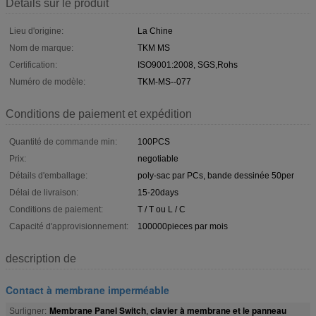
Détails sur le produit
Lieu d'origine:
La Chine
Nom de marque:
TKM MS
Certification:
ISO9001:2008, SGS,Rohs
Numéro de modèle:
TKM-MS--077
Conditions de paiement et expédition
Quantité de commande min:
100PCS
Prix:
negotiable
Détails d'emballage:
poly-sac par PCs, bande dessinée 50per
Délai de livraison:
15-20days
Conditions de paiement:
T / T ou L / C
Capacité d'approvisionnement:
100000pieces par mois
description de
Contact à membrane imperméable
Membrane Panel Switch
clavier à membrane et le panneau
Surligner:
,