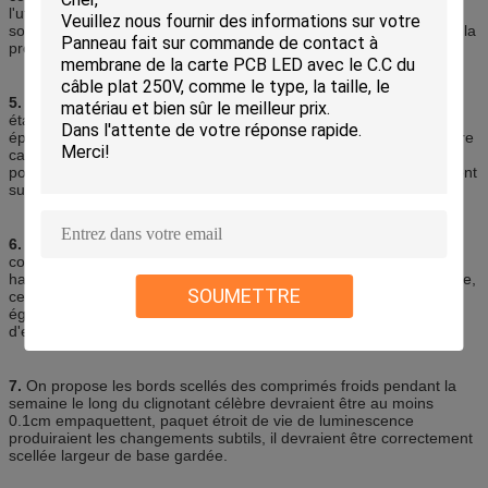
l'utilisation de l'environnement, de la vie, des conditions etc. pour
soutenir la conception et le développement et de la production de la
production professionnelle.
5.
Le poids léger froid et l'épaisseur des comprimés froids ont un
état principal très attrayant est que le poids de son poids et
épaisseur, les comprimés froids est de 0,1 grammes par centimètre
carré, et l'épaisseur est 0.2mm | 0.5mm, les conditions spéciales
pour quelques ordres, poids et épaisseur du film luminescent seront
suivis du changement.
6.
Un autre avantage des comprimés froids pliant la dureté les
comprimés que froids est qu'elle a la bonne flexibilité,
habituellement 2cm au-dessus du rayon de cintrage est acceptable,
SOUMETTRE
ceci des caractéristiques de recourbement de dureté, mais donne
également à les comprimés froids ont des buts plus différents
d'environnements.
7.
On propose les bords scellés des comprimés froids pendant la
semaine le long du clignotant célèbre devraient être au moins
0.1cm empaquettent, paquet étroit de vie de luminescence
produiraient les changements subtils, il devraient être correctement
scellée largeur de base gardée.