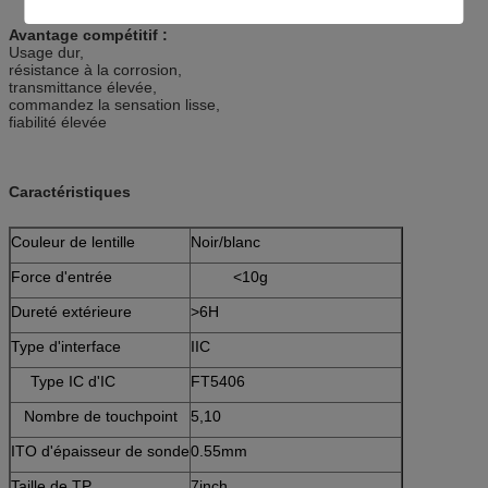
Avantage compétitif :
Usage dur,
résistance à la corrosion,
transmittance élevée,
commandez la sensation lisse,
fiabilité élevée
Caractéristiques
Couleur de lentille
Noir/blanc
Force d'entrée
<10g
Dureté extérieure
>6H
Type d'interface
IIC
Type IC d'IC
FT5406
Nombre de touchpoint
5,10
ITO d'épaisseur de sonde
0.55mm
Taille de TP
7inch