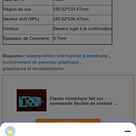
Région de vue
190.02*133.47mm
Secteur actif (W*L)
193.02*136.47mm
Contour
Dessins sujet à la confirmation
Épaisseur de Coverlens
0.7mm
superposition interrupteur à membrane
Étiquettes:
,
recouvrement de panneau graphique
,
graphiques et recouvrements
Clavier numérique fait sur
commande flexible de contact à
membrane d'écran
tactile/recouvrement panneau
graphique
Continuer