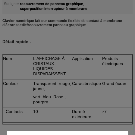
recouvrement de panneau graphique
Surligner:
,
superposition interrupteur à membrane
Clavier numérique fait sur commande flexible de contact à membrane
d'écran tactile/recouvrement panneau graphique
Détail rapide :
Nom
L'AFFICHAGE À
Application
Produits
CRISTAUX
électriques
LIQUIDES
DISPARAISSENT
Couleur
Transparent, rouge,
Caractéristique
Grand écran
jaune,
vert, bleu. Rose.,
pourpre
Contacts
10
Dureté
7
>
extérieure
Température
OPL = -10, TOPH
Température
TSTL = -20,
de
=60
de stockage
TSTH