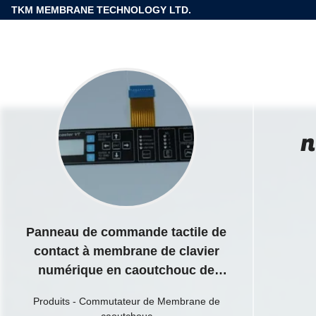
TKM MEMBRANE TECHNOLOGY LTD.
n
Panneau de commande tactile de
contact à membrane de clavier
numérique en caoutchouc de
silicone avec le dôme en métal
Produits
-
Commutateur de Membrane de
caoutchouc