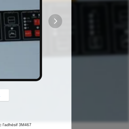
button
z
 l'adhésif 3M467