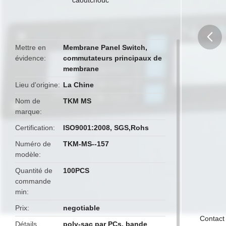
Mettre en
Membrane Panel Switch
,
évidence
commutateurs principaux de
butto
membrane
Lieu d'origine
La Chine
Nom de
TKM MS
marque
Certification
ISO9001:2008, SGS,Rohs
Numéro de
TKM-MS--157
modèle
Quantité de
100PCS
commande
min
Prix
negotiable
Contact
Détails
poly-sac par PCs, bande