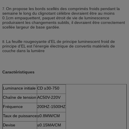
On propose les bords scellés des comprimés froids pendant la
7.
semaine le long du clignotant célèbre devraient être au moins
0.1cm empaquettent, paquet étroit de vie de luminescence
produiraient les changements subtils, il devraient être correctement
scellée largeur de base gardée.
La feuille rougeoyante d'EL de principe luminescent froid de
8.
principe d'EL est l'énergie électrique de convertis matériels de
couche dans la lumière
Caractéristiques
Luminance initiale
CD ≥30-750
Chaîne de tension
AC50V-220V
Fréquence
200HZ-1500HZ
Taux de puissance
≤0.8MW/CM
Devise
≤0.15MA/CM