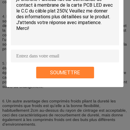
comparaison, il y aura un certain degré d'erreur.
La source lumineuse de lumière froide d'EL pour produire la
4.
source d'énergie, par l'intermédiaire d'une conception d'inverseur
de transformateur d'assortiment (CONDUCTEUR) pour conduire, et
la tension d'entraînement et la fréquence des comprimés froids, est
conforme considération de la taille du secteur aux rayons, de
l'utilisation de l'environnement, de la vie, des conditions etc. pour
soutenir la conception et le développement et de la production de la
production professionnelle.
Le poids léger froid et l'épaisseur des comprimés froids ont un
5.
état principal très attrayant est que le poids de son poids et
SOUMETTRE
épaisseur, les comprimés froids est de 0,1 grammes par centimètre
carré, et l'épaisseur est 0.2mm | 0.5mm, les conditions spéciales
pour quelques ordres, poids et épaisseur du film luminescent seront
suivis du changement.
Un autre avantage des comprimés froids pliant la dureté les
6.
comprimés que froids est qu'elle a la bonne flexibilité,
habituellement 2cm au-dessus du rayon de cintrage est acceptable,
ceci des caractéristiques de recourbement de dureté, mais donne
également à les comprimés froids ont des buts plus différents
d'environnements.