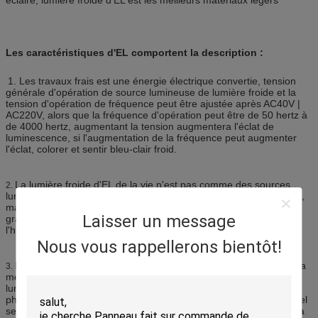
Les caractéristiques d'EL comportent la description :
1. Les travaux frais est une énergie électrique convertie, tension
générale d'opération de source lumineuse de lumière froide et la
tension d'opération de fréquence peut être ajustée après AC40V |
AC220V, alors que la fréquence d'opération peut être de 50 hertz à
de 4000 hertz, augmentant la tension augmentera l'éclat de
luminescence, si l'augmentation de la fréquence peut augmenter
l'éclat, colorer et sentir bleu-clair froid.
La lumière froide d'EL de la vie n'est pas comme des sources
2.
lumineuses traditionnelles ont la cession soudaine du phénomène,
mais après une longue période d'utilisation, l'éclat froid
Laisser un message
graduellement décroissant, tension, fréquence, la température,
l'humidité, lumière froide de la vie sont facteur clé affecté
Nous vous rappellerons bientôt!
L'éclat luminescent de l'éclat luminescent peut être obtenu par la
3.
mesure photométrique, la luminance de la source lumineuse
luminescente est habituellement exprimée en unités de calcul
photométrique, mais l'oeil humain est moins facile de réaliser un tel
sensibilité, sens visuel et généralement photomètre le niveau de la