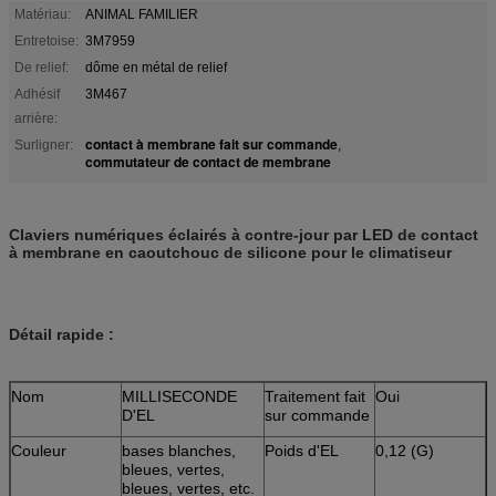
Matériau:
ANIMAL FAMILIER
Entretoise:
3M7959
De relief:
dôme en métal de relief
Adhésif
3M467
arrière:
contact à membrane fait sur commande
Surligner:
,
commutateur de contact de membrane
Claviers numériques éclairés à contre-jour par LED de contact
à membrane en caoutchouc de silicone pour le climatiseur
Détail rapide :
Nom
MILLISECONDE
Traitement fait
Oui
D'EL
sur commande
Couleur
bases blanches,
Poids d'EL
0,12 (G)
bleues, vertes,
bleues, vertes, etc.