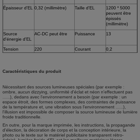
Épaisseur d'EL
0,32 (millimètre)
Taille d'EL
1200 * 5000
peuvent être
épissés
(millimètre)
Source
AC-DC peut être
Puissance
13
d'énergie d'EL
Tension
220
Courant
0,2
d'entrée
Caractéristiques du produit
Nécessitant des sources lumineuses spéciales (par exemple :
ombre, aucun dizzying, uniformité d'éclat et néon n'effectuent pas
......), dedans avec l'environnement a besoin (par exemple : un
espace étroit, des formes complexes, des contraintes de puissance
de la température et, une vibration sous l'environnement ......),
l'illusion est impossible de composer la source lumineuse de lumière
froide traditionnelle.
En outre, pour la marque imprimée, les instructions, la propagande
d'élection, la décoration de corps et la conception intérieure, la
photo ou le texte sur le matériel publicitaire transparent rétro-
éclairé, lumière froide d'EL est les meilleurs matériaux légers