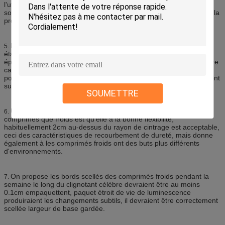
l'utilisation de l'environnement, de la vie, des conditions etc. pour
soutenir la conception et le développement et de la production de la
production professionnelle.
Le poids léger froid et l'épaisseur des comprimés froids ont un
5.
état principal très attrayant est que le poids de son poids et
épaisseur, les comprimés froids est de 0,1 grammes par centimètre
carré, et l'épaisseur est 0.2mm | 0.5mm, les conditions spéciales
pour quelques ordres, poids et épaisseur du film luminescent seront
suivis du changement.
SOUMETTRE
Un autre avantage des comprimés froids pliant la dureté les
6.
comprimés que froids est qu'elle a la bonne flexibilité,
habituellement 2cm au-dessus du rayon de cintrage est acceptable,
ceci des caractéristiques de recourbement de dureté, mais donne
également à les comprimés froids ont des buts plus différents
d'environnements.
On propose les bords scellés des comprimés froids pendant la
7.
semaine le long du clignotant célèbre devraient être au moins
0.1cm empaquettent, paquet étroit de vie de luminescence
produiraient les changements subtils, il devraient être correctement
scellée largeur de base gardée.