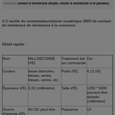
contact à membrane simple
clavier à membrane et le panneau
Surligner:
,
C.C tactile de commutateur/clavier numérique 250V de contact
de membrane de résistance à la corrosion
Détail rapide :
Nom
MILLISECONDE
Traitement fait
Oui
D'EL
sur commande
Couleur
bases blanches,
Poids d'EL
0,12 (G)
bleues, vertes,
bleues, vertes, etc.
Épaisseur d'EL
0,32 (millimètre)
Taille d'EL
1200 * 5000
peuvent être
épissés
(millimètre)
Source
AC-DC peut être
Puissance
13
d'énergie d'EL