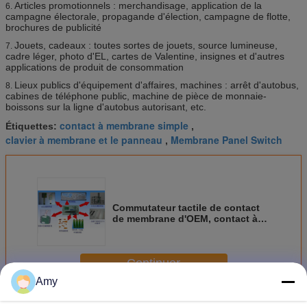
Articles promotionnels : merchandisage, application de la
6.
campagne électorale, propagande d'élection, campagne de flotte,
brochures de publicité
Jouets, cadeaux : toutes sortes de jouets, source lumineuse,
7.
cadre léger, photo d'EL, cartes de Valentine, insignes et d'autres
applications de produit de consommation
Lieux publics d'équipement d'affaires, machines : arrêt d'autobus,
8.
cabines de téléphone public, machine de pièce de monnaie-
boissons sur la ligne d'autobus autorisant, etc.
contact à membrane simple
Étiquettes:
,
clavier à membrane et le panneau
Membrane Panel Switch
,
Commutateur tactile de contact
de membrane d'OEM, contact à
membrane personnalisable de
clavier numérique
Continuer
Amy
Contact à membrane imperméable
Plus