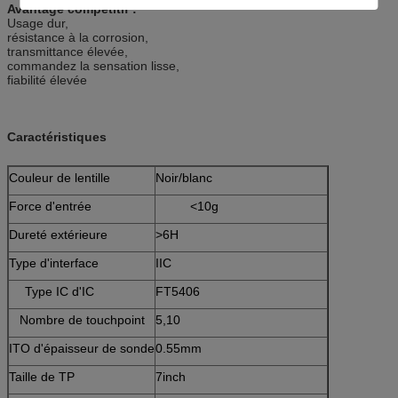
Avantage compétitif :
Usage dur,
résistance à la corrosion,
transmittance élevée,
commandez la sensation lisse,
fiabilité élevée
Caractéristiques
Couleur de lentille
Noir/blanc
Force d'entrée
<10g
Dureté extérieure
>6H
Type d'interface
IIC
Type IC d'IC
FT5406
Nombre de touchpoint
5,10
ITO d'épaisseur de sonde
0.55mm
Taille de TP
7inch