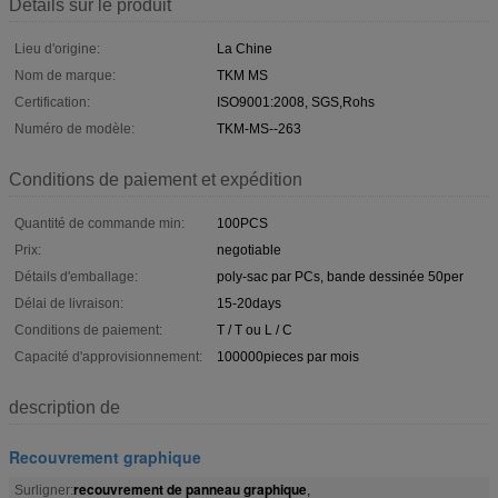
Détails sur le produit
Lieu d'origine:
La Chine
Nom de marque:
TKM MS
Certification:
ISO9001:2008, SGS,Rohs
Numéro de modèle:
TKM-MS--263
Conditions de paiement et expédition
Quantité de commande min:
100PCS
Prix:
negotiable
Détails d'emballage:
poly-sac par PCs, bande dessinée 50per
Délai de livraison:
15-20days
Conditions de paiement:
T / T ou L / C
Capacité d'approvisionnement:
100000pieces par mois
description de
Recouvrement graphique
recouvrement de panneau graphique
Surligner:
,