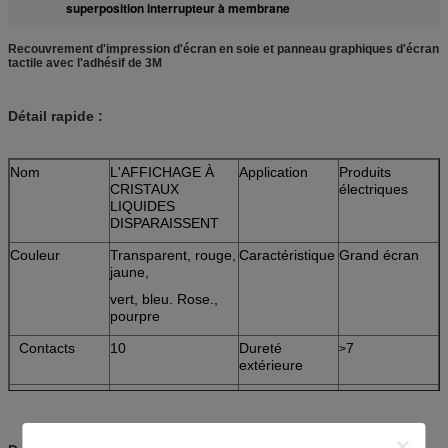
superposition interrupteur à membrane
Recouvrement d'impression d'écran en soie et panneau graphiques d'écran
tactile avec l'adhésif de 3M
Détail rapide :
Nom
L'AFFICHAGE À
Application
Produits
CRISTAUX
électriques
LIQUIDES
DISPARAISSENT
Couleur
Transparent, rouge,
Caractéristique
Grand écran
jaune,
vert, bleu. Rose.,
pourpre
Contacts
10
Dureté
7
>
extérieure
Température
OPL = -10, TOPH
Température
TSTL = -20,
de
=60
de stockage
TSTH
fonctionnement