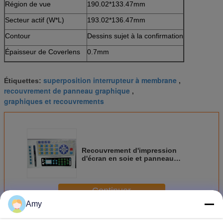
Région de vue
190.02*133.47mm
Secteur actif (W*L)
193.02*136.47mm
Contour
Dessins sujet à la confirmation
Épaisseur de Coverlens
0.7mm
superposition interrupteur à membrane
Étiquettes:
,
recouvrement de panneau graphique
,
graphiques et recouvrements
Recouvrement d'impression
d'écran en soie et panneau
graphiques d'écran tactile avec
l'adhésif de 3M
Continuer
Amy
Recouvrement graphique
Plus