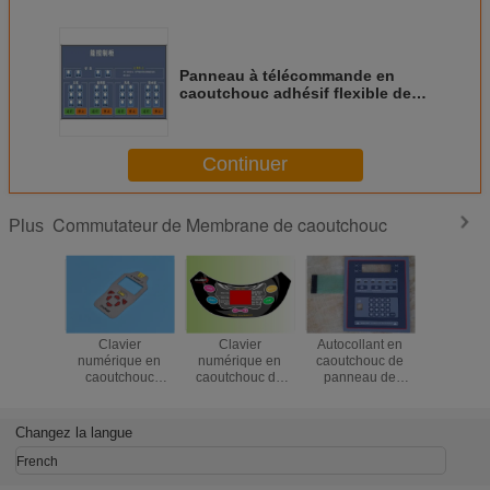
Panneau à télécommande en
caoutchouc adhésif flexible de
contact à membrane 3M467
Continuer
Commutateur de Membrane de caoutchouc
Plus
Clavier
Clavier
Autocollant en
Contac
numérique en
numérique en
caoutchouc de
membra
caoutchouc
caoutchouc de
panneau de
caoutch
multicolore avec
contact à
contact à
dôme en
l'insertion de
membrane
membrane
pilule de carbone
d'autocollant de
Changez la langue
panneau
French