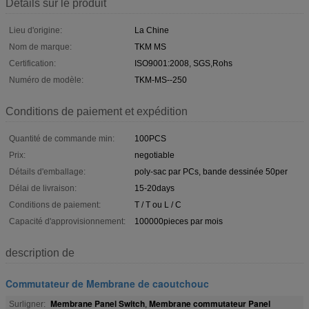
Détails sur le produit
Lieu d'origine:
La Chine
Nom de marque:
TKM MS
Certification:
ISO9001:2008, SGS,Rohs
Numéro de modèle:
TKM-MS--250
Conditions de paiement et expédition
Quantité de commande min:
100PCS
Prix:
negotiable
Détails d'emballage:
poly-sac par PCs, bande dessinée 50per
Délai de livraison:
15-20days
Conditions de paiement:
T / T ou L / C
Capacité d'approvisionnement:
100000pieces par mois
description de
Commutateur de Membrane de caoutchouc
Membrane Panel Switch
Membrane commutateur Panel
Surligner:
,