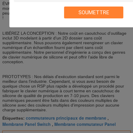
ÉVALUATION : HHC offre le service et l'évaluation de classe du
monde. Et nous avons développé les méthodes de usinage qui
SOUMETTRE
peuvent sauver les milliers de client de RMB outre des prix standard
!
LIBÉREZ LA CONCEPTION : Notre coût en caoutchouc d'outillage
inclut 3D modelant à partir d'un 2D dossier sans coût
supplémentaire. Nous pouvons également reengineer un clavier
numérique d'un échantillon fourni par client sans coût
supplémentaire. Notre personnel d'ingénierie a conçu des genres
de clavier numérique de silicone et peut offrir l'aide libre de
conception.
PROTOTYPES : Nos délais d'exécution standard sont parmi le
meilleur dans l'industrie. Cependant, si vous avez besoin de
quelque chose un RSP plus rapide a développé un procédé pour
fabriquer le clavier numérique à court terme en caoutchouc de
silicone de qualité de production en 7-10 jours. Des claviers
numériques peuvent être faits dans des couleurs multiples de
silicone avec des couleurs multiples d'impression pour aucune
charge supplémentaire.
commutateurs principaux de membrane
Étiquettes:
,
Membrane Panel Switch
Membrane commutateur Panel
,