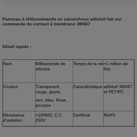
Panneau à télécommande en caoutchouc adhésif fait sur
commande de contact à membrane 3M467
Détail rapide :
Nom
Milliseconde de
Temps de la vie
1 million de
>
silicone
fois
Couleur
Transparent,
Caractéristique
adhésif 3M467
rouge, jaune,
et PET/PC
vert, bleu. Rose.,
pourpre
Résistance
<100MΩ, C.C
Certificat
RoHS
d'isolation :
250V