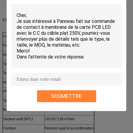
3.Specifications
Couleur de lentille
Noir/blanc
Force d'entrée
<10g
Dureté extérieure
>6H
Type d'interface
IIC
Type IC d'IC
FT5406
Nombre de touchpoint
5,10
ITO d'épaisseur de sonde
0.55mm
SOUMETTRE
Taille de TP
7inch
Région de vue
190.02*133.47mm
Secteur actif (W*L)
193.02*136.47mm
Contour
Dessins sujet à la confirmation