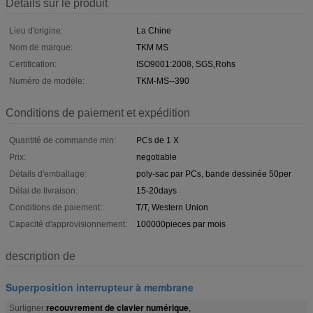
Détails sur le produit
Lieu d'origine:
La Chine
Nom de marque:
TKM MS
Certification:
ISO9001:2008, SGS,Rohs
Numéro de modèle:
TKM-MS--390
Conditions de paiement et expédition
Quantité de commande min:
PCs de 1 X
Prix:
negotiable
Détails d'emballage:
poly-sac par PCs, bande dessinée 50per
Délai de livraison:
15-20days
Conditions de paiement:
T/T, Western Union
Capacité d'approvisionnement:
100000pieces par mois
description de
Superposition interrupteur à membrane
recouvrement de clavier numérique
Surligner:
,