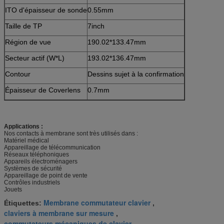
ITO d'épaisseur de sonde
0.55mm
Taille de TP
7inch
Région de vue
190.02*133.47mm
Secteur actif (W*L)
193.02*136.47mm
Contour
Dessins sujet à la confirmation
Épaisseur de Coverlens
0.7mm
Applications :
Nos contacts à membrane sont très utilisés dans :
Matériel médical
Appareillage de télécommunication
Réseaux téléphoniques
Appareils électroménagers
Systèmes de sécurité
Appareillage de point de vente
Contrôles industriels
Jouets
Membrane commutateur clavier
Étiquettes:
,
claviers à membrane sur mesure
,
commutateurs mécaniques de clavier