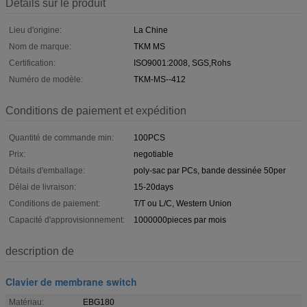
Détails sur le produit
Lieu d'origine:
La Chine
Nom de marque:
TKM MS
Certification:
ISO9001:2008, SGS,Rohs
Numéro de modèle:
TKM-MS--412
Conditions de paiement et expédition
Quantité de commande min:
100PCS
Prix:
negotiable
Détails d'emballage:
poly-sac par PCs, bande dessinée 50per
Délai de livraison:
15-20days
Conditions de paiement:
T/T ou L/C, Western Union
Capacité d'approvisionnement:
1000000pieces par mois
description de
Clavier de membrane switch
Matériau:
EBG180