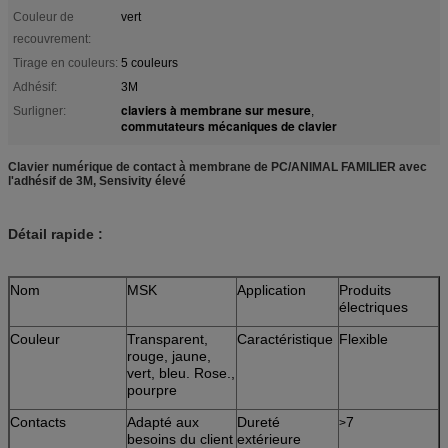
Couleur de
vert
recouvrement:
Tirage en couleurs:
5 couleurs
Adhésif:
3M
claviers à membrane sur mesure
Surligner:
,
commutateurs mécaniques de clavier
Clavier numérique de contact à membrane de PC/ANIMAL FAMILIER avec
l'adhésif de 3M, Sensivity élevé
Détail rapide :
Nom
MSK
Application
Produits
électriques
Couleur
Transparent,
Caractéristique
Flexible
rouge, jaune,
vert, bleu. Rose.,
pourpre
Contacts
Adapté aux
Dureté
7
>
besoins du client
extérieure