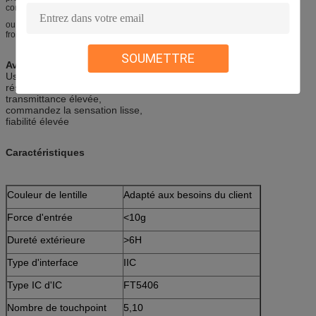
conception intérieure, photo
ou le texte sur le matériel publicitaire transparent rétro-éclairé, lumière
froide d'EL est les meilleurs matériaux légers
SOUMETTRE
Avantage compétitif :
Usage dur,
résistance à la corrosion,
transmittance élevée,
commandez la sensation lisse,
fiabilité élevée
Caractéristiques
Couleur de lentille
Adapté aux besoins du client
Force d'entrée
<10g
Dureté extérieure
>6H
Type d'interface
IIC
Type IC d'IC
FT5406
Nombre de touchpoint
5,10