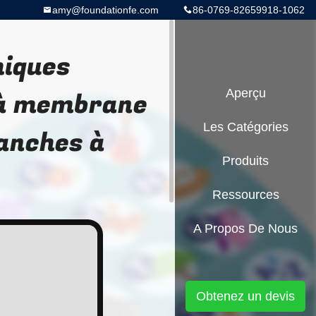
amy@foundationfe.com
86-0769-82659918-1062
iques
 à membrane
Aperçu
Les Catégories
tanches à
Produits
Ressources
A Propos De Nous
Obtenez un devis