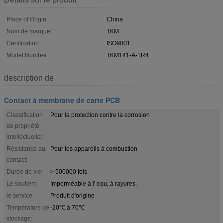
Place of Origin:
China
Nom de marque:
TKM
Certification:
ISO9001
Model Number:
TKM141-A-1R4
description de
Contact à membrane de carte PCB
Classification
Pour la protection contre la corrosion
de propriété
intellectuelle:
Résistance au
Pour les appareils à combustion
contact:
Durée de vie:
> 500000 fois
Le soutien:
Imperméable à l' eau, à rayures.
le service:
Produit d'origine
Température de
-20℃ à 70℃
stockage: