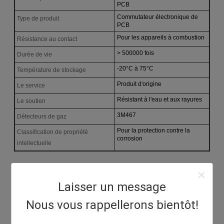
PCB
Commutateur électronique de
Type de produit
PCB
Pour les appareils à combustion
Résistance au contact
> 500000 fois
Durée de vie
-20°C à 75°C
Température de stockage
Produit d'origine
Le service
Résistant à l'eau et aux rayures
Le soutien
3M467
Détecteurs de gaz
Pour la protection contre la
Classification de propriété
corrosion
intellectuelle
Laisser un message
Nous vous rappellerons bientôt!