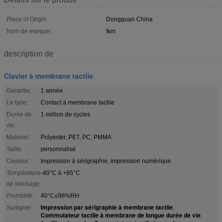
Place of Origin:
Dongguan China
Nom de marque:
tkm
description de
Clavier à membrane tactile
Garantie:
1 année
Le type:
Contact à membrane tactile
Durée de
1 million de cycles
vie:
Matériel:
Polyester, PET, PC, PMMA
Taille:
personnalisé
Couleur:
Impression à sérigraphie, impression numérique
Température
-40°C à +85°C
de stockage:
l'humidité:
40°C≤98%RH
Impression par sérigraphie à membrane tactile
Surligner:
,
Commutateur tactile à membrane de longue durée de vie
,