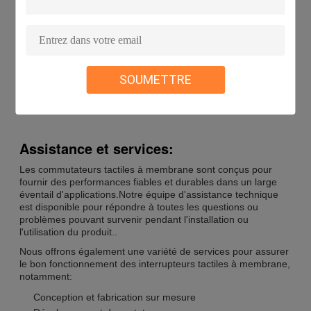
sérigraphie ou numérique pour nos commutateurs,s'assurer
qu'ils répondent à vos spécifications de couleur.
Nos commutateurs tactiles à membrane sont conçus pour
répondre à vos besoins spécifiques.
Mots clés: Commutateurs tactiles à membrane,
SOUMETTRE
Commutateurs tactiles à membrane, Commutateurs tactiles à
membrane
Assistance et services:
Les commutateurs tactiles à membrane sont conçus pour
fournir des performances fiables et durables dans un large
éventail d'applications.Notre équipe d'assistance technique
est disponible pour répondre à toutes les questions ou
problèmes pouvant survenir pendant l'installation ou
l'utilisation du produit..
Nous offrons également une variété de services pour assurer
le bon fonctionnement des interrupteurs tactiles à membrane,
notamment:
Conception et fabrication sur mesure