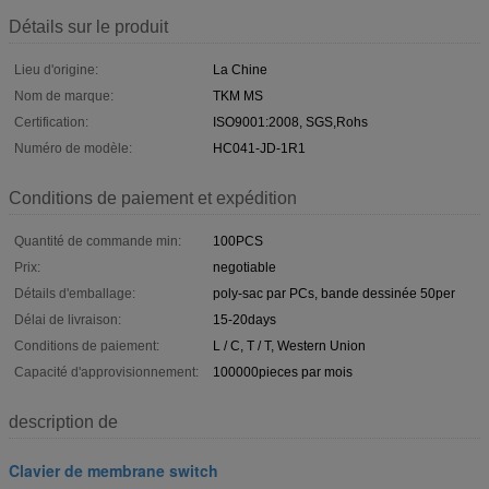
Détails sur le produit
Lieu d'origine:
La Chine
Nom de marque:
TKM MS
Certification:
ISO9001:2008, SGS,Rohs
Numéro de modèle:
HC041-JD-1R1
Conditions de paiement et expédition
Quantité de commande min:
100PCS
Prix:
negotiable
Détails d'emballage:
poly-sac par PCs, bande dessinée 50per
Délai de livraison:
15-20days
Conditions de paiement:
L / C, T / T, Western Union
Capacité d'approvisionnement:
100000pieces par mois
description de
Clavier de membrane switch