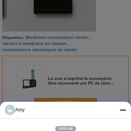
Membrane commutateur clavier
Étiquettes:
,
claviers à membrane sur mesure
,
commutateurs mécaniques de clavier
La soie a imprimé la conception
libre recouverte par PC de clavier
de contact à membrane de PC
avec l'adhésif 3M467
Continuer
Amy
Clavier de membrane switch
Plus
5:09 AM