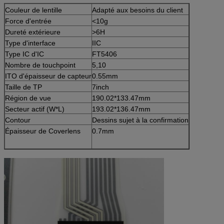
Couleur de lentille
Adapté aux besoins du client
Force d'entrée
<10g
Dureté extérieure
>6H
Type d'interface
IIC
Type IC d'IC
FT5406
Nombre de touchpoint
5,10
ITO d'épaisseur de capteur
0.55mm
Taille de TP
7inch
Région de vue
190.02*133.47mm
Secteur actif (W*L)
193.02*136.47mm
Contour
Dessins sujet à la confirmation
Épaisseur de Coverlens
0.7mm