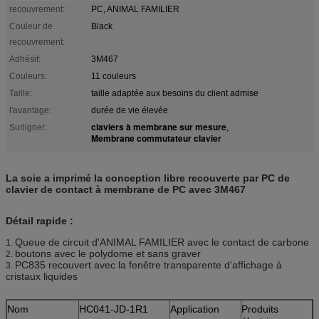
recouvrement:
PC, ANIMAL FAMILIER
Couleur de
Black
recouvrement:
Adhésif:
3M467
Couleurs:
11 couleurs
Taille:
taille adaptée aux besoins du client admise
l'avantage:
durée de vie élevée
claviers à membrane sur mesure
Surligner:
,
Membrane commutateur clavier
La soie a imprimé la conception libre recouverte par PC de
clavier de contact à membrane de PC avec 3M467
Détail rapide :
Queue de circuit d'ANIMAL FAMILIER avec le contact de carbone
1.
boutons avec le polydome et sans graver
2.
PC835 recouvert avec la fenêtre transparente d'affichage à
3.
cristaux liquides
Nom
HC041-JD-1R1
Application
Produits