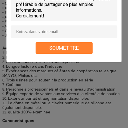
• Matériel médical
• Appareillage de télécommunication
• Réseaux téléphoniques
• Appareils électroménagers
• Systèmes de sécurité
• Appareillage de point de vente
• Contrôles industriels
• Jouets
SOUMETTRE
Avantage compétitif :
Haut fiable dans la fonction
1.
Longue durée avec 1 million de fois d'opération
2.
Essai de fonction 100% avant expédition
3.
Longue histoire dans l'industrie
4.
Expériences des marques célèbres de coopération telles que
5.
SANYO, Philips etc.
Trois usines pour soutenir la production en série
6.
Coût bas
7.
Personnels professionnels et dans le niveau d'administration
8.
Équipe experte de ventes aux services à la clientèle de soutien.
9.
Extérieur parfait et augmentation disponibles
10.
Le dôme en métal ou le clavier numérique de silicone est
11.
également disponible.
qualité 100% examinée
12.
Caractéristiques