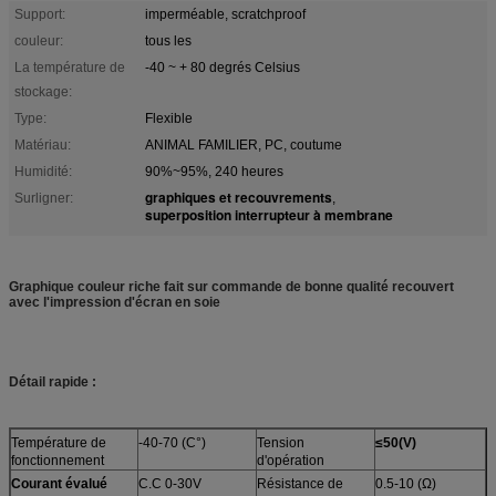
Support:
imperméable, scratchproof
couleur:
tous les
La température de
-40 ~ + 80 degrés Celsius
stockage:
Type:
Flexible
Matériau:
ANIMAL FAMILIER, PC, coutume
Humidité:
90%~95%, 240 heures
graphiques et recouvrements
Surligner:
,
superposition interrupteur à membrane
Graphique couleur riche fait sur commande de bonne qualité recouvert
avec l'impression d'écran en soie
Détail rapide :
Température de
-40-70 (C°)
Tension
≤50(V)
fonctionnement
d'opération
Courant évalué
C.C 0-30V
Résistance de
0.5-10 (Ω)