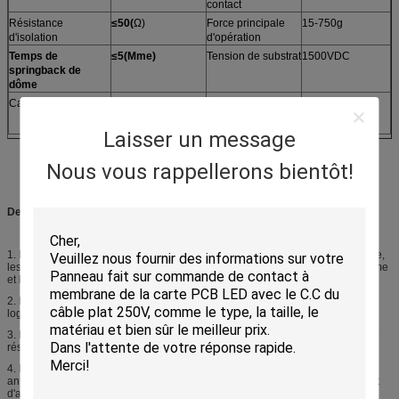
contact
Résistance
≤50(
Ω)
Force principale
15-750g
d'isolation
d'opération
Temps de
≤5(Mme)
Tension de substrat
1500VDC
springback de
dôme
Caractéristique :
Antipoussière,
Certificat :
GV, Rohs
imperméable
Laisser un message
Nous vous rappellerons bientôt!
Description et avantage compétitif :
1.
Le bel aspect, riche et lumineux en couleurs, conception peut être arbitraire,
les produits peuvent entièrement refléter le style individuel du produit lui-même
et le concepteur.
2.
Le panneau peut laver, bonne protection de couleur durable, caractères,
logos et tout autre contenu de panneau sans blessure.
3.
Petite taille, poids léger, épaisseur mince, bon tactility, abrasion commodité
résistante, d'installation et de connexion.
4.
L'étanchéité est bonne, étanche à l'humidité, antipoussière, imperméable,
anti-huile, anti-corrosive et érosion de la preuve néfaste de preuve, d'acide et
d'alcali de gaz, quakeproof.