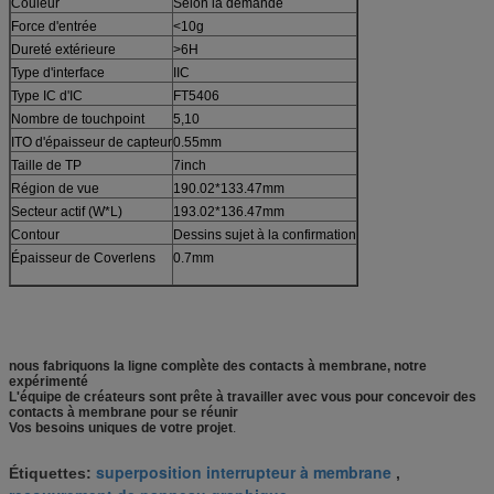
Couleur
Selon la demande
Force d'entrée
<10g
Dureté extérieure
>6H
Type d'interface
IIC
Type IC d'IC
FT5406
Nombre de touchpoint
5,10
ITO d'épaisseur de capteur
0.55mm
Taille de TP
7inch
Région de vue
190.02*133.47mm
Secteur actif (W*L)
193.02*136.47mm
Contour
Dessins sujet à la confirmation
Épaisseur de Coverlens
0.7mm
nous fabriquons la ligne complète des contacts à membrane, notre
expérimenté
L'équipe de créateurs sont prête à travailler avec vous pour concevoir des
contacts à membrane pour se réunir
Vos besoins uniques de votre projet
.
superposition interrupteur à membrane
Étiquettes:
,