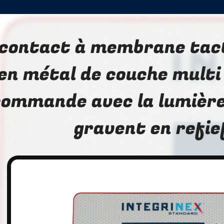
 contact à membrane tact
en métal de couche multi
commande avec la lumière
gravent en refie