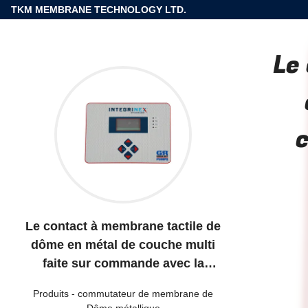
TKM MEMBRANE TECHNOLOGY LTD.
Le
Le contact à membrane tactile de
dôme en métal de couche multi
faite sur commande avec la
lumière de LED et gravent en refief
Produits
-
commutateur de membrane de
Dôme métallique