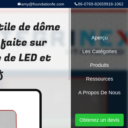
amy@foundationfe.com
86-0769-82659918-1062
ile de dôme
 faite sur
Aperçu
Les Catégories
 de LED et
Produits
f
Ressources
A Propos De Nous
Obtenez un devis