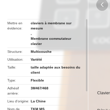
butto
Mettre en
claviers à membrane sur
évidence
mesure
,
Membrane commutateur
clavier
Structure
Multicouche
Utilisation
Variété
Taille
taille adaptée aux besoins du
client
Type
Flexible
Adhésif
3M467/468
Clavier
arrière
Lieu d'origine
La Chine
Nom de
TKM MS