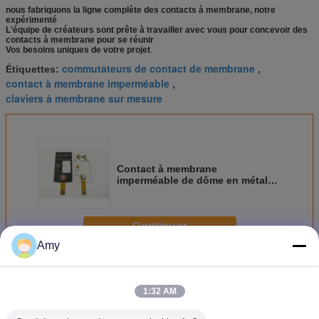
nous fabriquons la ligne complète des contacts à membrane, notre
expérimenté
L'équipe de créateurs sont prête à travailler avec vous pour concevoir des
contacts à membrane pour se réunir
Vos besoins uniques de votre projet
.
commutateurs de contact de membrane
Étiquettes:
,
contact à membrane imperméable
,
claviers à membrane sur mesure
Contact à membrane
imperméable de dôme en métal
de la couche mince avec
l'adhésif de 3M467 3M468
Continuer
Amy
Commutateur de membrane de Dôme métallique
Plus
1:32 AM