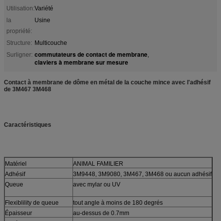
Utilisation:
Variété
la
Usine
propriété:
Structure:
Multicouche
commutateurs de contact de membrane
Surligner:
,
claviers à membrane sur mesure
Contact à membrane de dôme en métal de la couche mince avec l'adhésif
de 3M467 3M468
Caractéristiques
Matériel
ANIMAL FAMILIER
Adhésif
3M9448, 3M9080, 3M467, 3M468 ou aucun adhésif
Queue
avec mylar ou UV
Flexiblility de queue
tout angle à moins de 180 degrés
Épaisseur
au-dessus de 0.7mm