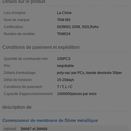
Détails sur le produit
Lieu d'origine:
La Chine
Nom de marque:
TKM MS
Certification:
ISO9001:2008, SGS,Rohs
Numéro de modèle:
TKM024
Conditions de paiement et expédition
Quantité de commande min:
100PCS
Prix:
negotiable
Détails d'emballage:
poly-sac par PCs, bande dessinée 50per
Délai de livraison:
15-20days
Conditions de paiement:
T / T, L / C
Capacité d'approvisionnement:
1000000pieces par mois
description de
Commutateur de membrane de Dôme métallique
Adhésif:
3M467 et 3M468