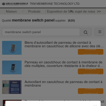
TKM MEMBRANE TECHNOLOGY LTD.
Maison
Produits
Exposition de VR
Au sujet de nous
>>
membrane switch panel
Qualité
supplier.
(620)
Biens d'autocollant de panneau de contact à
membrane en caoutchouc de silicone avec des clés
multiples
Enquête
maintenant
Panneau en caoutchouc de contact à membrane de
clés multiples, couverture résistante à la chaleur de
clavier numérique de silicone
Enquête
maintenant
Autocollant en caoutchouc de panneau de contact à
membrane
Enquête
maintenant
Panneau fait sur commande imperméable de contact
à membrane de clavier avec graver/écran en refief