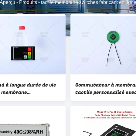
Aperçu
-
Produits
-
tactile membrane switches fabricant en lign
nd à longue durée de vie
Commutateur à membra
e membrane
tactile personnalisé ave
ateur Silkscreen /
sérigraphie / impression
ique
numérique pour équipem
médical