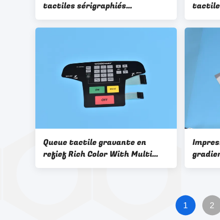
tactiles sérigraphiés
tactile
fonctionnant entre moins 20 et
3M795
plus 70 degrés, offrant des
interfaces utilisateur
durables.
Queue tactile gravante en
Impres
refief Rich Color With Multi
gradie
Keys de contact à membrane
membr
double
mené
1
2