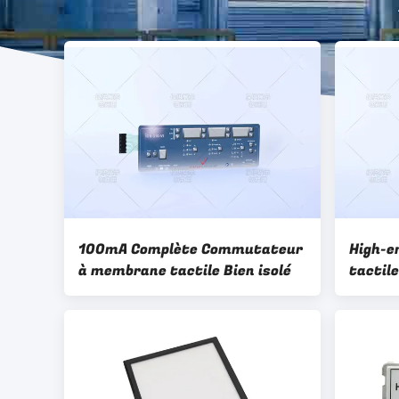
100mA Complète Commutateur
High-e
à membrane tactile Bien isolé
tactil
commut
numér