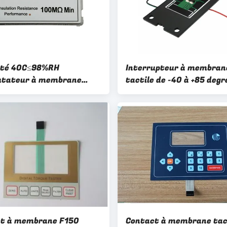
ité 40C≤98%RH
Interrupteur à membran
tateur à membrane
tactile de -40 à +85 degr
e avec construction en
Celsius avec impression
ter et résistance à
numérique et résistance
ation 100MΩ Min
d'isolement de 100 még
rmance
minimum pour la perfor
t à membrane F150
Contact à membrane tac