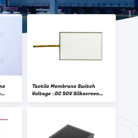
e
ne
Tactile Membrane Switch
c
Voltage ≤DC 50V Silkscreen
Printing for Low Voltage
ent
Applications