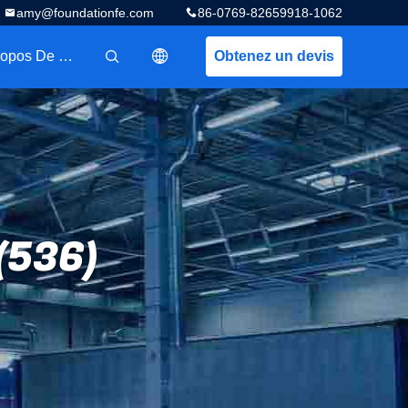
amy@foundationfe.com
86-0769-82659918-1062
A Propos De Nous
Obtenez un devis
描述
(536)