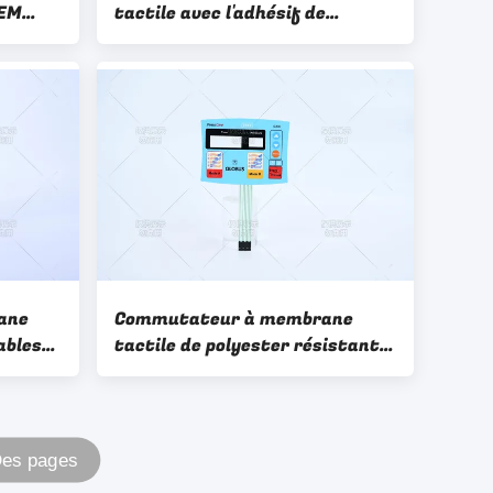
OEM
tactile avec l'adhésif de
3M7955 3M7952
ane
Commutateur à membrane
ables
tactile de polyester résistant à
la température
Des pages