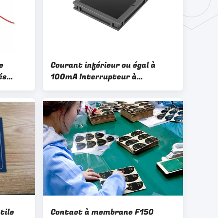
e
Courant inférieur ou égal à
és
100mA Interrupteur à
membrane tactile Durée de vie
personnalisée 1 million de
aohms
cycles Conçu pour l'interaction
mance
utilisateur
tile
Contact à membrane F150