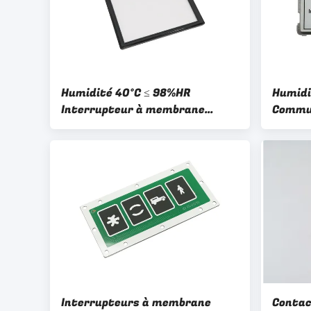
Humidité 40°C ≤ 98%HR
Humid
Interrupteur à membrane
Commu
tactile avec construction PC et
tactil
courant ≤ 100mA Adapté aux
polyes
appareils électroniques
l'isol
Perfo
Interrupteurs à membrane
Contac