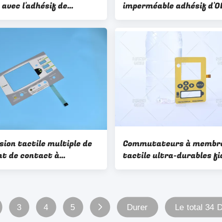
 avec l'adhésif de
imperméable adhésif d'
5 3M7952
3M467 3M468
sion tactile multiple de
Commutateurs à membr
nt de contact à
tactile ultra-durables fi
ane de Windows avec
de haute qualité
3
4
5
Durer
Le total 34 