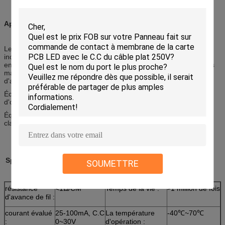
Applications :
Les produits sont très utilisés dans la communication, le contrôle
industriel, les appareils électroménagers, le GPS, les enfants
enfant-apprenant, la machine de lecture électronique, les diverses
machines de jeu, les instruments et des appareils, machine
d'assistance,
Échelle électronique, matériel médical, équipement électronique
d'outils, machine à coudre automatique,
Équipement de machine de broderie, d'entretien de machine,
clavier d'ordinateur et calculatrices électroniques et etc.
Spécification technique de contact à membrane
SOUMETTRE
résistance
<1Ω/CM
Temps de la vie :
1 million de fois
>
d'avance de fil :
courant évalué
25-100mA, C.C
La température
-40℃~70℃
:
0~30V
d'opération :