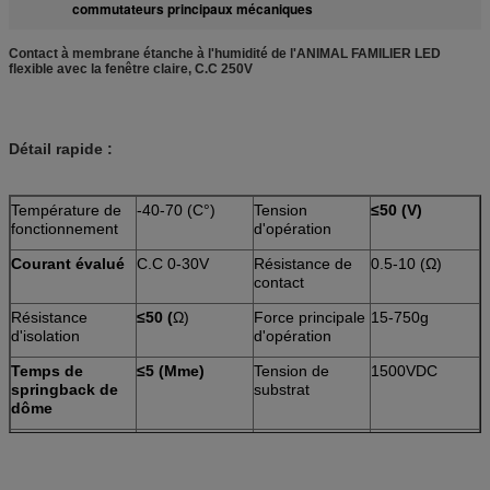
commutateurs principaux mécaniques
Contact à membrane étanche à l'humidité de l'ANIMAL FAMILIER LED
flexible avec la fenêtre claire, C.C 250V
Détail rapide :
Température de
-40-70 (C°)
Tension
≤50 (V)
fonctionnement
d'opération
Courant évalué
C.C 0-30V
Résistance de
0.5-10 (Ω)
contact
Résistance
≤50 (
Ω)
Force principale
15-750g
d'isolation
d'opération
Temps de
≤5 (Mme)
Tension de
1500VDC
springback de
substrat
dôme
Caractéristique :
Antipoussière,
Certificat :
GV, Rohs
imperméable