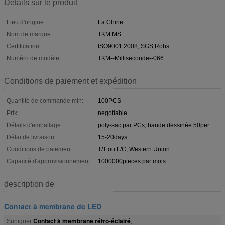
Détails sur le produit
Lieu d'origine:
La Chine
Nom de marque:
TKM MS
Certification:
ISO9001:2008, SGS,Rohs
Numéro de modèle:
TKM--Milliseconde--066
Conditions de paiement et expédition
Quantité de commande min:
100PCS
Prix:
negotiable
Détails d'emballage:
poly-sac par PCs, bande dessinée 50per
Délai de livraison:
15-20days
Conditions de paiement:
T/T ou L/C, Western Union
Capacité d'approvisionnement:
1000000pieces par mois
description de
Contact à membrane de LED
Contact à membrane rétro-éclairé
Surligner:
,