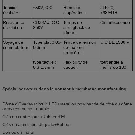
Tension
<50V, C.C
Humidité
at40℃,
évaluée :
d'opération :
<98%RH
Résistance
<100MΩ, C.C
Temps de
<5 milliseconde
d'isolation :
250V
springback de
dôme :
Voyage de
Type plat 0.05-
Tenue de tension
C.C DE 1500 V
commutateur :
0.3mm
de matière
première :
type tactile :
Flexiblility de
tout angle à
0.3-1.5mm
queue :
moins de 180
degrés
Spécialisez-vous dans le contact à membrane manufactuing
Dôme d'Overlay+circuit+LED+metal ou poly bande de côté du dôme
array+connector+double
Clés du contre-jour +Rubber d'EL
Clés en aluminium de plate+Rubber
Dômes en métal