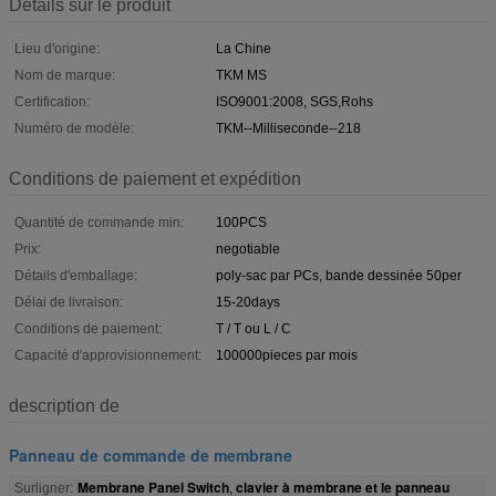
Détails sur le produit
Lieu d'origine:
La Chine
Nom de marque:
TKM MS
Certification:
ISO9001:2008, SGS,Rohs
Numéro de modèle:
TKM--Milliseconde--218
Conditions de paiement et expédition
Quantité de commande min:
100PCS
Prix:
negotiable
Détails d'emballage:
poly-sac par PCs, bande dessinée 50per
Délai de livraison:
15-20days
Conditions de paiement:
T / T ou L / C
Capacité d'approvisionnement:
100000pieces par mois
description de
Panneau de commande de membrane
Membrane Panel Switch
clavier à membrane et le panneau
Surligner:
,