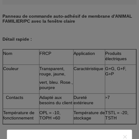
Panneau de commande auto-adhésif de membrane d'ANIMAL
FAMILIER/PC avec la fenêtre claire
Détail rapide :
Nom
FRCP
Application
Produits
électriques
Couleur
Transparent,
Caractéristique
G+G, G+F,
rouge, jaune,
G+P
vert, bleu. Rose.,
pourpre
Contacts
Adapté aux
Dureté
7
>
besoins du client
extérieure
Température de
OPL = -10,
Température de
TSTL = -20,
fonctionnement
TOPH =60
stockage
TSTH