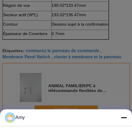
Région de vue
190.02*133.47mm
Secteur actif (W*L)
193.02*136.47mm
Contour
Dessins sujet à la confirmation
Épaisseur de Coverlens
0.7mm
commutez le panneau de commande
Étiquettes:
,
Membrane Panel Switch
clavier à membrane et le panneau
,
ANIMAL FAMILIER/PC à
télécommande flexibles de
panneau de contact à membrane
avec la fenêtre claire
Continuer
Amy
Panneau de commande de membrane
Plus