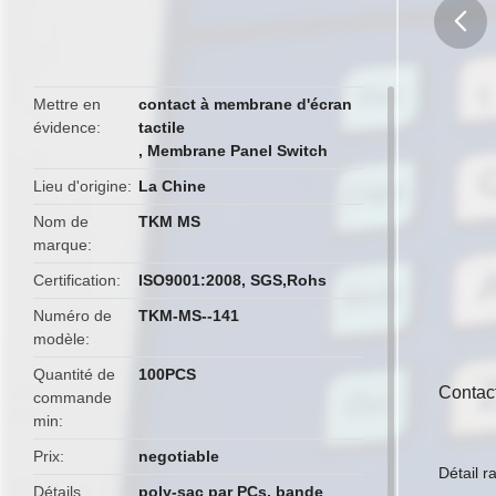
butto
Mettre en
contact à membrane d'écran
évidence
tactile
,
Membrane Panel Switch
Lieu d'origine
La Chine
Nom de
TKM MS
marque
Certification
ISO9001:2008, SGS,Rohs
Numéro de
TKM-MS--141
modèle
Quantité de
100PCS
Contac
commande
min
Prix
negotiable
Détail r
Détails
poly-sac par PCs, bande