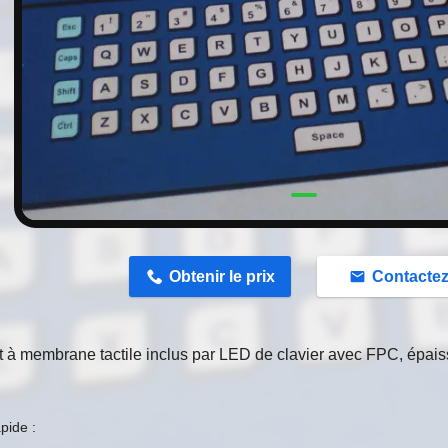
n
Obtenir le prix
Contacte
t à membrane tactile inclus par LED de clavier avec FPC, épa
apide :