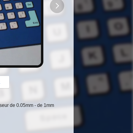
button
z
isseur de 0.05mm - de 1mm