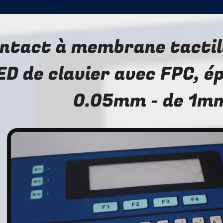
ntact à membrane tactile
ED de clavier avec FPC, é
0.05mm - de 1m