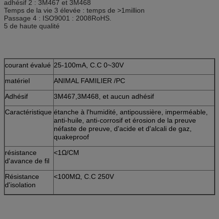
adhésif 2 : 3M467 et 3M468
Temps de la vie 3 élevée : temps de >1million
Passage 4 : ISO9001 : 2008RoHS.
5 de haute qualité
courant évalué
25-100mA, C.C 0~30V
matériel
ANIMAL FAMILIER /PC
Adhésif
3M467,3M468, et aucun adhésif
Caractéristique
étanche à l'humidité, antipoussière, imperméable,
anti-huile, anti-corrosif et érosion de la preuve
néfaste de preuve, d'acide et d'alcali de gaz,
quakeproof
résistance
<1Ω/CM
d'avance de fil
Résistance
<100MΩ, C.C 250V
d'isolation