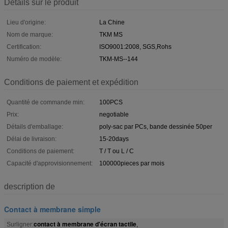
Détails sur le produit
Lieu d'origine:
La Chine
Nom de marque:
TKM MS
Certification:
ISO9001:2008, SGS,Rohs
Numéro de modèle:
TKM-MS--144
Conditions de paiement et expédition
Quantité de commande min:
100PCS
Prix:
negotiable
Détails d'emballage:
poly-sac par PCs, bande dessinée 50per
Délai de livraison:
15-20days
Conditions de paiement:
T / T ou L / C
Capacité d'approvisionnement:
100000pieces par mois
description de
Contact à membrane simple
contact à membrane d'écran tactile
Surligner:
,