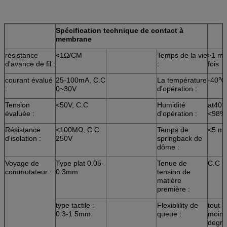
Spécification technique de contact à
membrane
résistance
<1Ω/CM
Temps de la vie
1 mil
>
d'avance de fil :
:
fois
courant évalué
25-100mA, C.C
La température
-40℃
:
0~30V
d'opération :
Tension
<50V, C.C
Humidité
at40
évaluée :
d'opération :
<98%
Résistance
<100MΩ, C.C
Temps de
<5 mi
d'isolation :
250V
springback de
dôme :
Voyage de
Type plat 0.05-
Tenue de
C.C D
commutateur :
0.3mm
tension de
matière
première :
type tactile :
Flexiblility de
tout a
0.3-1.5mm
queue :
moins
degré