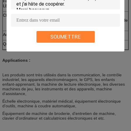
Fenêtres de
Transparent, translucide, mat, lustre
LED
Clés de relief
Aucun clé et dôme de relief, dômes sans clés de
relief, n'ont gravé des clés sans dômes, des clés de
relief et des dômes en refief
Adhésif
3M467,3M468, et aucun adhésif
SOUMETTRE
Queue
Queue avec le masque clair ou le masque vert
Applications :
Les produits sont très utilisés dans la communication, le contrôle
industriel, les appareils électroménagers, le GPS, les enfants
enfant-apprenant, la machine de lecture électronique, les diverses
machines de jeu, les instruments et des appareils, machine
d'assistance,
Échelle électronique, matériel médical, équipement électronique
d'outils, machine à coudre automatique,
Équipement de machine de broderie, d'entretien de machine,
clavier d'ordinateur et calculatrices électroniques et etc.