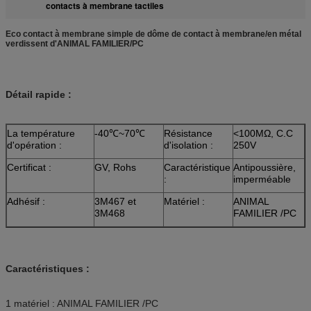
contacts à membrane tactiles
Eco contact à membrane simple de dôme de contact à membrane/en métal
verdissent d'ANIMAL FAMILIER/PC
Détail rapide :
La température
-40℃~70℃
Résistance
<100MΩ, C.C
d'opération :
d'isolation :
250V
Certificat :
GV, Rohs
Caractéristique
Antipoussière,
:
imperméable
Adhésif :
3M467 et
Matériel :
ANIMAL
3M468
FAMILIER /PC
Caractéristiques :
1 matériel : ANIMAL FAMILIER /PC