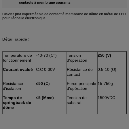
contacts à membrane courants
Clavier plat imperméable de contact à membrane de dôme en métal de LED
pour l'échelle électronique
Détail rapide :
Température de
-40-70 (C°)
Tension
≤50 (V)
fonctionnement
d'opération
Courant évalué
C.C 0-30V
Résistance de
0.5-10 (Ω)
contact
Résistance
≤50 (
Ω)
Force principale
15-750g
d'isolation
d'opération
Temps de
≤5 (Mme)
Tension de
1500VDC
springback de
substrat
dôme
Caractéristique :
Antipoussière,
Certificat :
GV, Rohs
imperméable