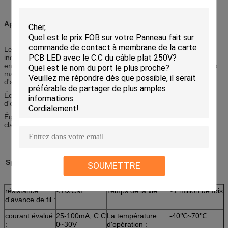
Applications :
Les produits sont très utilisés dans la communication, le contrôle
industriel, les appareils électroménagers, le GPS, les enfants
enfant-apprenant, la machine de lecture électronique, les diverses
machines de jeu, les instruments et des appareils, machine
d'assistance,
Échelle électronique, matériel médical, équipement électronique
d'outils, machine à coudre automatique,
Équipement de machine de broderie, d'entretien de machine,
clavier d'ordinateur et calculatrices électroniques et etc.
Spécification technique de contact à membrane
SOUMETTRE
résistance
<1Ω/CM
Temps de la vie :
1 million de fois
>
d'avance de fil :
courant évalué
25-100mA, C.C
La température
-40℃~70℃
:
0~30V
d'opération :