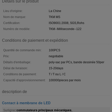
Détails sur le produit
Lieu d'origine:
La Chine
Nom de marque:
TKM MS
Certification:
ISO9001:2008, SGS,Rohs
Numéro de modèle:
TKM--Milliseconde--122
Conditions de paiement et expédition
Quantité de commande min:
100PCS
Prix:
negotiable
Détails d'emballage:
poly-sac par PCs, bande dessinée 50per
Délai de livraison:
15-20days
Conditions de paiement:
T / T ou L / C
Capacité d'approvisionnement:
100000pieces par mois
description de
Contact à membrane de LED
commutateurs principaux mécaniques
Surligner:
,