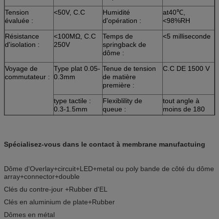
Tension
<50V, C.C
Humidité
at40℃,
évaluée :
d'opération :
<98%RH
Résistance
<100MΩ, C.C
Temps de
<5 milliseconde
d'isolation :
250V
springback de
dôme :
Voyage de
Type plat 0.05-
Tenue de tension
C.C DE 1500 V
commutateur :
0.3mm
de matière
première :
type tactile :
Flexiblility de
tout angle à
0.3-1.5mm
queue :
moins de 180
degrés
Spécialisez-vous dans le contact à membrane manufactuing
Dôme d'Overlay+circuit+LED+metal ou poly bande de côté du dôme
array+connector+double
Clés du contre-jour +Rubber d'EL
Clés en aluminium de plate+Rubber
Dômes en métal