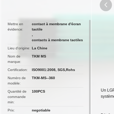
butto
Mettre en
contact à membrane d'écran
évidence
tactile
,
contacts à membrane tactiles
Lieu d'origine
La Chine
Nom de
TKM MS
marque
Certification
ISO9001:2008, SGS,Rohs
Numéro de
TKM-MS--360
modèle
Un LGF
Quantité de
100PCS
système
commande
min
Prix
negotiable