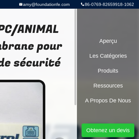
amy@foundationfe.com
86-0769-82659918-1062
e PC/ANIMAL
mbrane pour
Aperçu
Les Catégories
de sécurité
Produits
Ressources
A Propos De Nous
Obtenez un devis