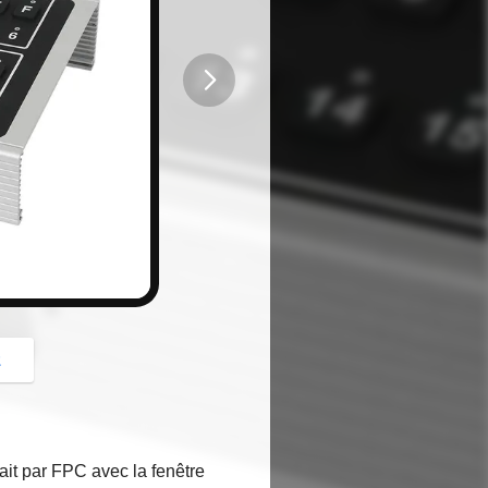
button
z
it par FPC avec la fenêtre