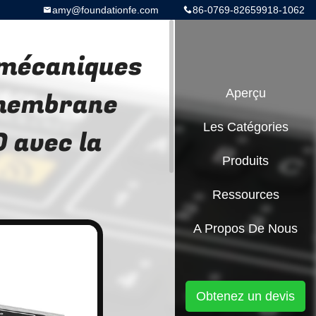
amy@foundationfe.com
86-0769-82659918-1062
mécaniques
 membrane
Aperçu
Les Catégories
D avec la
Produits
Ressources
A Propos De Nous
Obtenez un devis