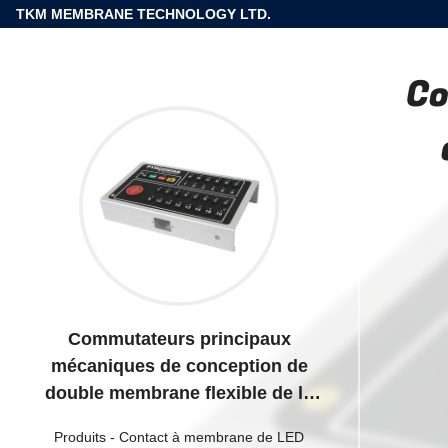
TKM MEMBRANE TECHNOLOGY LTD.
Co
Commutateurs principaux
mécaniques de conception de
double membrane flexible de la
couleur LED avec la fenêtre propre
Produits
-
Contact à membrane de LED