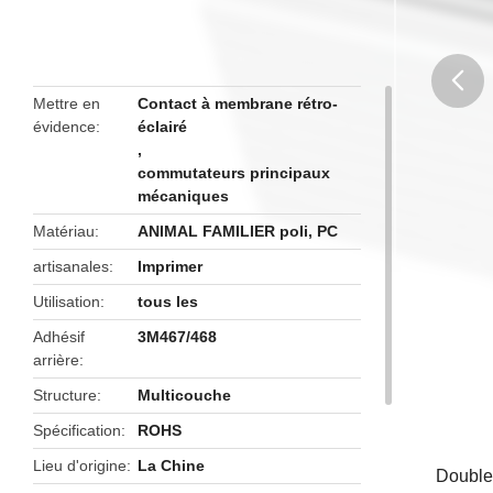
Mettre en
Contact à membrane rétro-
évidence
éclairé
butto
,
commutateurs principaux
mécaniques
Matériau
ANIMAL FAMILIER poli, PC
artisanales
Imprimer
Utilisation
tous les
Adhésif
3M467/468
arrière
Structure
Multicouche
Spécification
ROHS
Lieu d'origine
La Chine
Double 